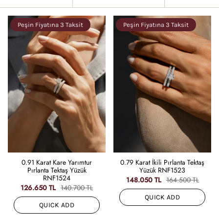
by
Peşin Fiyatına 3 Taksit
Peşin Fiyatına 3 Taksit
0.91 Karat Kare Yarımtur
0.79 Karat İkili Pırlanta Tektaş
Pırlanta Tektaş Yüzük
Yüzük RNF1523
RNF1524
148.050 TL
164.500 TL
126.650 TL
140.700 TL
QUICK ADD
QUICK ADD