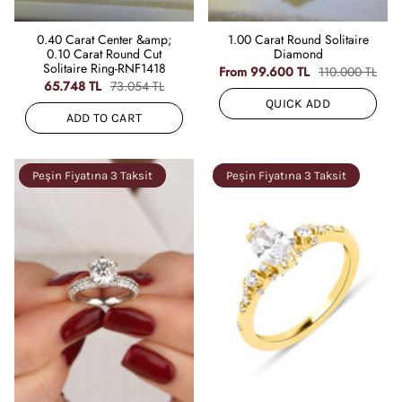
0.40 Carat Center &amp;
1.00 Carat Round Solitaire
0.10 Carat Round Cut
Diamond
Solitaire Ring-RNF1418
From
99.600 TL
110.000 TL
65.748 TL
73.054 TL
QUICK ADD
ADD TO CART
Peşin Fiyatına 3 Taksit
Peşin Fiyatına 3 Taksit