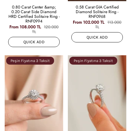
0.80 Carat Center &amp;
0.58 Carat GIA Certified
0.20 Carat Side Diamond
Diamond Solitaire Ring -
HRD Certified Solitaire Ring -
RNF0968
RNF0994
From
102.000 TL
113.000
From
108.000 TL
120.000
TL
TL
QUICK ADD
QUICK ADD
Peşin Fiyatına 3 Taksit
Peşin Fiyatına 3 Taksit