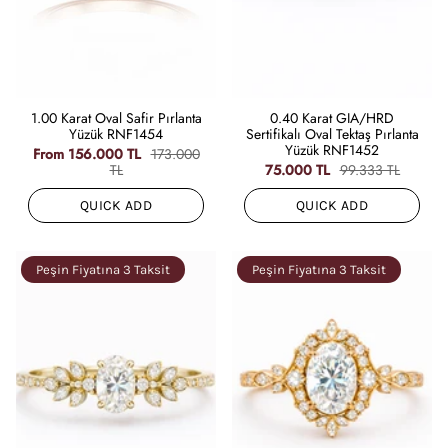
1.00 Karat Oval Safir Pırlanta
0.40 Karat GIA/HRD
Yüzük RNF1454
Sertifikalı Oval Tektaş Pırlanta
Yüzük RNF1452
From
156.000 TL
173.000
TL
75.000 TL
99.333 TL
QUICK ADD
QUICK ADD
Peşin Fiyatına 3 Taksit
Peşin Fiyatına 3 Taksit