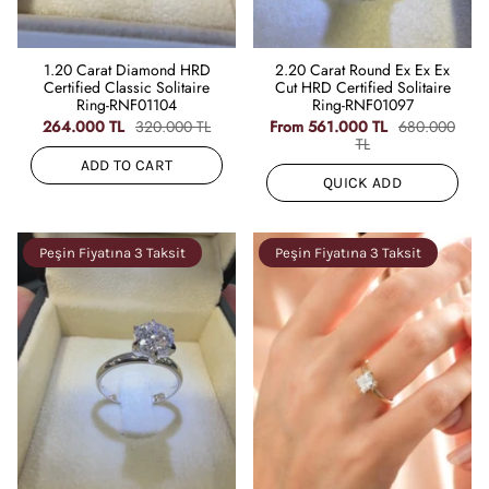
1.20 Carat Diamond HRD
2.20 Carat Round Ex Ex Ex
Certified Classic Solitaire
Cut HRD Certified Solitaire
Ring-RNF01104
Ring-RNF01097
264.000 TL
320.000 TL
From
561.000 TL
680.000
TL
ADD TO CART
QUICK ADD
Peşin Fiyatına 3 Taksit
Peşin Fiyatına 3 Taksit