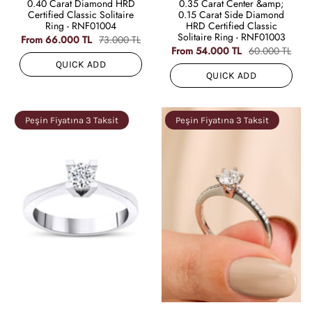
0.40 Carat Diamond HRD
0.35 Carat Center &amp;
Certified Classic Solitaire
0.15 Carat Side Diamond
Ring - RNF01004
HRD Certified Classic
Solitaire Ring - RNF01003
From
66.000 TL
73.000 TL
From
54.000 TL
60.000 TL
QUICK ADD
QUICK ADD
Peşin Fiyatına 3 Taksit
Peşin Fiyatına 3 Taksit