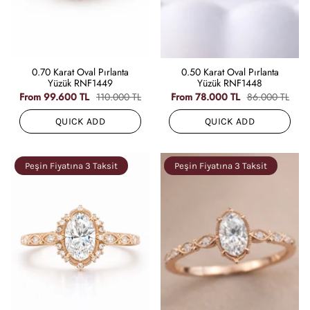
0.70 Karat Oval Pırlanta
0.50 Karat Oval Pırlanta
Yüzük RNF1449
Yüzük RNF1448
From
99.600 TL
110.000 TL
From
78.000 TL
86.000 TL
QUICK ADD
QUICK ADD
Peşin Fiyatına 3 Taksit
Peşin Fiyatına 3 Taksit