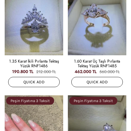
1.35 Karat İkili Pırlanta Tektaş
1.60 Karat Üç Taşlı Pırlanta
Yüzük RNF1486
Tektaş Yüzük RNF1485
190.800 TL
212.000 TL
462.000 TL
560.000 TL
QUICK ADD
QUICK ADD
Peşin Fiyatına 3 Taksit
Peşin Fiyatına 3 Taksit