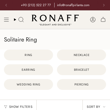
Skip
14 GÜN İÇİNDE ÜCRETSİZ İADE
to
content
Solitaire Ring
RING
NECKLACE
EARRING
BRACELET
WEDDING RING
PIERCING
Sort
SHOW FILTERS
SORT BY