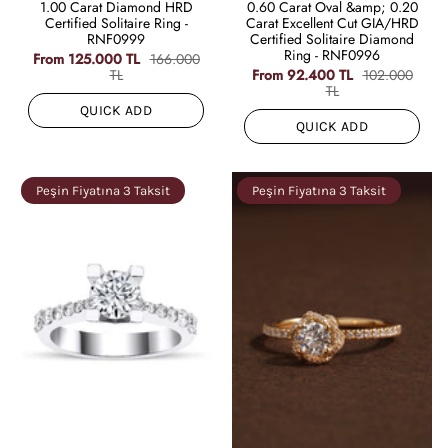
1.00 Carat Diamond HRD
0.60 Carat Oval &amp; 0.20
Certified Solitaire Ring -
Carat Excellent Cut GIA/HRD
RNF0999
Certified Solitaire Diamond
Ring - RNF0996
From
125.000 TL
166.000
TL
From
92.400 TL
102.000
TL
QUICK ADD
QUICK ADD
Peşin Fiyatına 3 Taksit
Peşin Fiyatına 3 Taksit