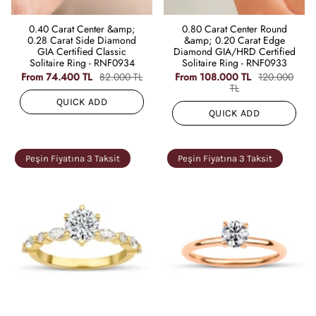
0.40 Carat Center &amp;
0.80 Carat Center Round
0.28 Carat Side Diamond
&amp; 0.20 Carat Edge
GIA Certified Classic
Diamond GIA/HRD Certified
Solitaire Ring - RNF0934
Solitaire Ring - RNF0933
From
74.400 TL
82.000 TL
From
108.000 TL
120.000
TL
QUICK ADD
QUICK ADD
Peşin Fiyatına 3 Taksit
Peşin Fiyatına 3 Taksit