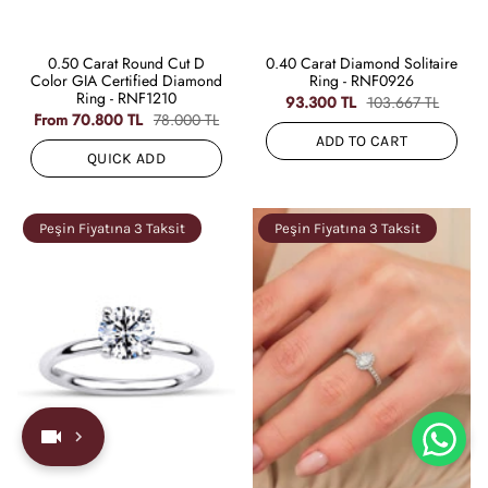
0.50 Carat Round Cut D
0.40 Carat Diamond Solitaire
Color GIA Certified Diamond
Ring - RNF0926
Ring - RNF1210
93.300 TL
103.667 TL
From
70.800 TL
78.000 TL
ADD TO CART
QUICK ADD
Peşin Fiyatına 3 Taksit
Peşin Fiyatına 3 Taksit