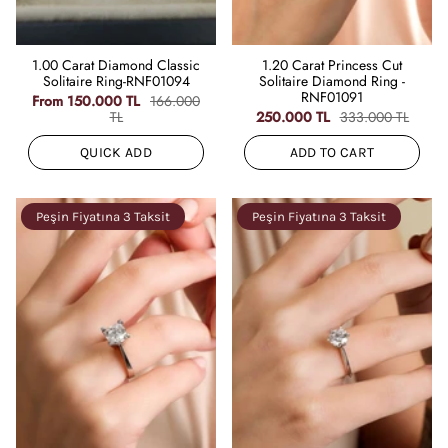
1.00 Carat Diamond Classic
1.20 Carat Princess Cut
Solitaire Ring-RNF01094
Solitaire Diamond Ring -
RNF01091
From
150.000 TL
166.000
TL
250.000 TL
333.000 TL
QUICK ADD
ADD TO CART
Peşin Fiyatına 3 Taksit
Peşin Fiyatına 3 Taksit