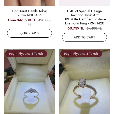
1.53 Karat Damla Tektaş
0.40 ct Special Design
Yüzük RNF1436
Diamond Twist Arm
HRD/GIA Certified Solitaire
From
346.500 TL
420.000
Diamond Ring - RNF1420
TL
60.739 TL
67.488 TL
QUICK ADD
ADD TO CART
Peşin Fiyatına 3 Taksit
Peşin Fiyatına 3 Taksit