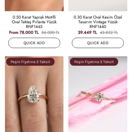
0.50 Karat Yaprak Motifli
0.30 Karat Oval Kesim Özel
Oval Tektaş Pırlanta Yüzük
Tasarım Vintage Yüzük
RNF1445
RNF1440
From
78.000 TL
86.000 TL
39.449 TL
43.832 TL
QUICK ADD
QUICK ADD
Peşin Fiyatına 3 Taksit
Peşin Fiyatına 3 Taksit