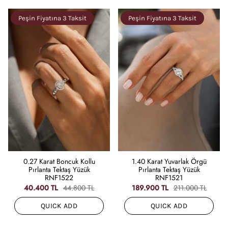
Peşin Fiyatına 3 Taksit
Peşin Fiyatına 3 Taksit
0.27 Karat Boncuk Kollu
1.40 Karat Yuvarlak Örgü
Pırlanta Tektaş Yüzük
Pırlanta Tektaş Yüzük
RNF1522
RNF1521
40.400 TL
44.800 TL
189.900 TL
211.000 TL
QUICK ADD
QUICK ADD