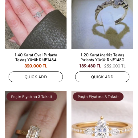
1.40 Karat Oval Pırlanta
1.20 Karat Markiz Tektaş
Tektaş Yüzük RNF1484
Pırlanta Yüzük RNF1480
320.000 TL
189.480 TL
252.000 TL
QUICK ADD
QUICK ADD
Peşin Fiyatına 3 Taksit
Peşin Fiyatına 3 Taksit