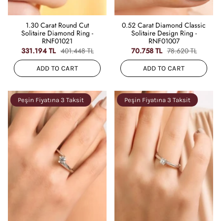
1.30 Carat Round Cut
0.52 Carat Diamond Classic
Solitaire Diamond Ring -
Solitaire Design Ring -
RNF01021
RNF01007
331.194 TL
401.448 TL
70.758 TL
78.620 TL
ADD TO CART
ADD TO CART
Peşin Fiyatına 3 Taksit
Peşin Fiyatına 3 Taksit