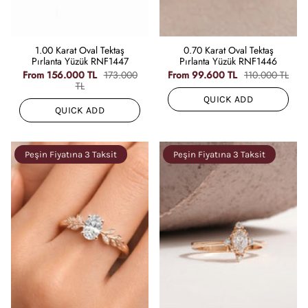
1.00 Karat Oval Tektaş
0.70 Karat Oval Tektaş
Pırlanta Yüzük RNF1447
Pırlanta Yüzük RNF1446
From
156.000 TL
173.000
From
99.600 TL
110.000 TL
TL
QUICK ADD
QUICK ADD
Peşin Fiyatına 3 Taksit
Peşin Fiyatına 3 Taksit