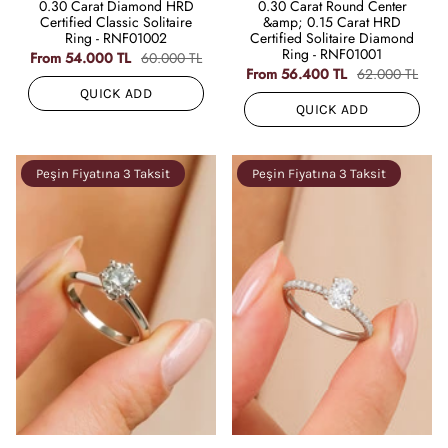
0.30 Carat Diamond HRD
0.30 Carat Round Center
Certified Classic Solitaire
&amp; 0.15 Carat HRD
Ring - RNF01002
Certified Solitaire Diamond
Ring - RNF01001
From
54.000 TL
60.000 TL
From
56.400 TL
62.000 TL
QUICK ADD
QUICK ADD
Peşin Fiyatına 3 Taksit
Peşin Fiyatına 3 Taksit