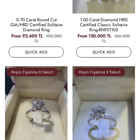
0.70 Carat Round Cut
1.00 Carat Diamond HRD
GIA/HRD Certified Solitaire
Certified Classic Solitaire
Diamond Ring
Ring-RNF01105
From
92.400 TL
102.000
From
150.000 TL
166.000
TL
TL
QUICK ADD
QUICK ADD
Peşin Fiyatına 3 Taksit
Peşin Fiyatına 3 Taksit