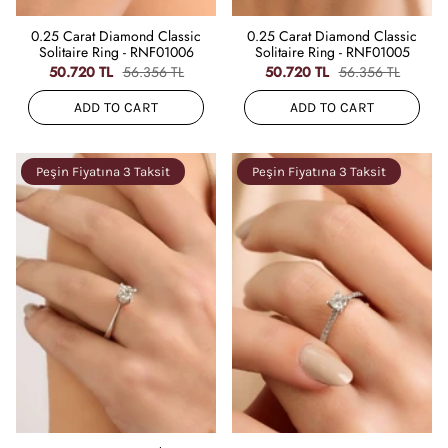
0.25 Carat Diamond Classic
0.25 Carat Diamond Classic
Solitaire Ring - RNF01006
Solitaire Ring - RNF01005
50.720 TL
56.356 TL
50.720 TL
56.356 TL
ADD TO CART
ADD TO CART
Peşin Fiyatına 3 Taksit
Peşin Fiyatına 3 Taksit