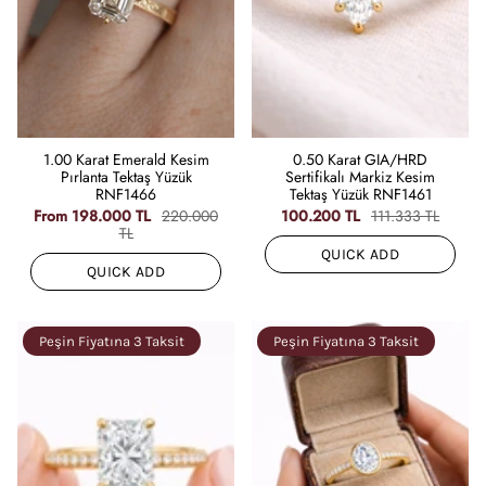
1.00 Karat Emerald Kesim
0.50 Karat GIA/HRD
Pırlanta Tektaş Yüzük
Sertifikalı Markiz Kesim
RNF1466
Tektaş Yüzük RNF1461
From
198.000 TL
220.000
100.200 TL
111.333 TL
TL
QUICK ADD
QUICK ADD
Peşin Fiyatına 3 Taksit
Peşin Fiyatına 3 Taksit