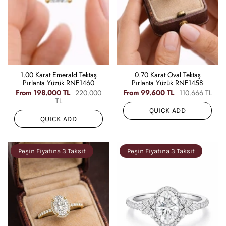
1.00 Karat Emerald Tektaş
0.70 Karat Oval Tektaş
Pırlanta Yüzük RNF1460
Pırlanta Yüzük RNF1458
From
198.000 TL
220.000
From
99.600 TL
110.666 TL
TL
QUICK ADD
QUICK ADD
Peşin Fiyatına 3 Taksit
Peşin Fiyatına 3 Taksit