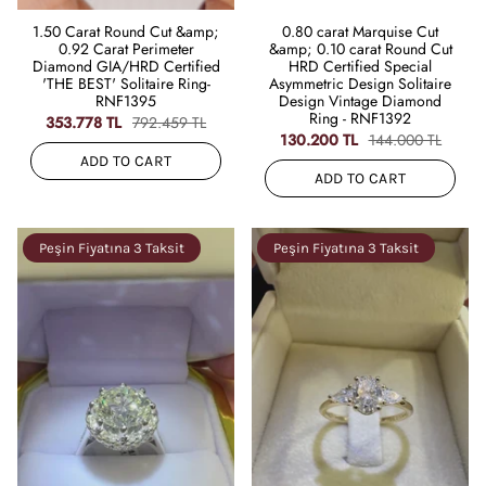
1.50 Carat Round Cut &amp;
0.80 carat Marquise Cut
0.92 Carat Perimeter
&amp; 0.10 carat Round Cut
Diamond GIA/HRD Certified
HRD Certified Special
'THE BEST' Solitaire Ring-
Asymmetric Design Solitaire
RNF1395
Design Vintage Diamond
Ring - RNF1392
353.778 TL
792.459 TL
130.200 TL
144.000 TL
ADD TO CART
ADD TO CART
Peşin Fiyatına 3 Taksit
Peşin Fiyatına 3 Taksit