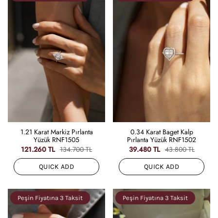
1.21 Karat Markiz Pırlanta
0.34 Karat Baget Kalp
Yüzük RNF1505
Pırlanta Yüzük RNF1502
121.260 TL
134.700 TL
39.480 TL
43.800 TL
QUICK ADD
QUICK ADD
Peşin Fiyatına 3 Taksit
Peşin Fiyatına 3 Taksit