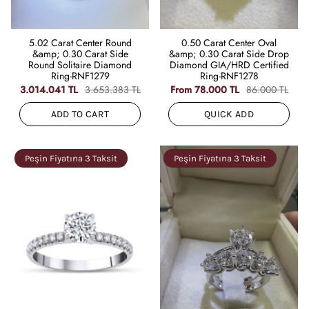
5.02 Carat Center Round
0.50 Carat Center Oval
&amp; 0.30 Carat Side
&amp; 0.30 Carat Side Drop
Round Solitaire Diamond
Diamond GIA/HRD Certified
Ring-RNF1279
Ring-RNF1278
3.014.041 TL
3.653.383 TL
From
78.000 TL
86.000 TL
ADD TO CART
QUICK ADD
Peşin Fiyatına 3 Taksit
Peşin Fiyatına 3 Taksit