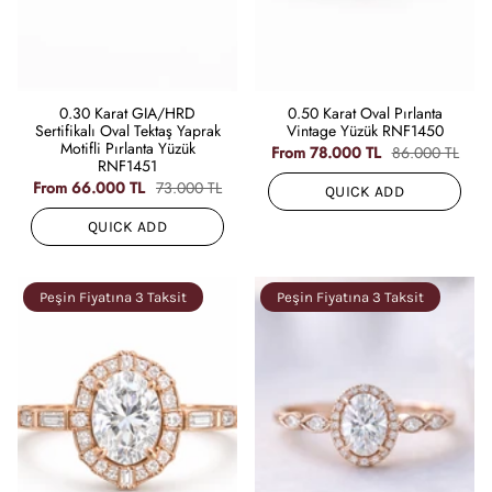
0.30 Karat GIA/HRD
0.50 Karat Oval Pırlanta
Sertifikalı Oval Tektaş Yaprak
Vintage Yüzük RNF1450
Motifli Pırlanta Yüzük
From
78.000 TL
86.000 TL
RNF1451
From
66.000 TL
73.000 TL
QUICK ADD
QUICK ADD
Peşin Fiyatına 3 Taksit
Peşin Fiyatına 3 Taksit