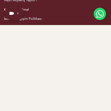
Nasıl Alışveriş Yapılır?
Kargo & Teslimat
İade ve Değişim Politikası
Yüzük Ölçü Hesaplama
Nuruosmaniye Caddesi Şerefefendi Sokak No:32 Ağaoğlu Çarşısı
No:41 Kat:1 Cağaloğu / FATİH