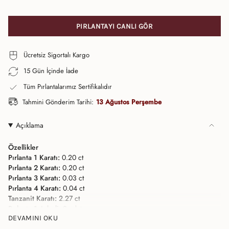
PIRLANTAYI CANLI GÖR
Ücretsiz Sigortalı Kargo
15 Gün İçinde İade
Tüm Pırlantalarımız Sertifikalıdır
Tahmini Gönderim Tarihi:
13 Ağustos Perşembe
Açıklama
Özellikler
Pırlanta 1 Karatı:
0.20 ct
Pırlanta 2 Karatı:
0.20 ct
Pırlanta 3 Karatı:
0.03 ct
Pırlanta 4 Karatı:
0.04 ct
Tanzanit Karatı:
2.27 ct
Pırlanta 1 Adedi:
2 adet
Pırlanta 2 Adedi:
DEVAMINI OKU
4 adet